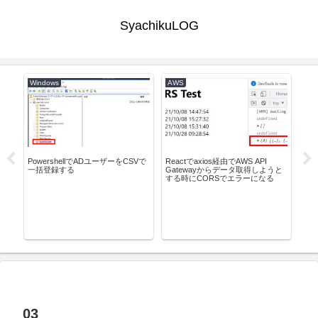
SyachikuLOG
Windows
AWS
IaC
llで
PowershellでADユーザーをCSVで
Reactでaxios経由でAWS API
秀丸
一括登録する
Gatewayからデータ取得しようと
固
する時にCORSでエラーになる
た
03