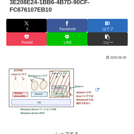
3E208E24-1BB6-4B7D-90CF-
FC676107EB10
X
Facebook
はてブ
Pocket
LINE
コピー
2020.06.09
シェアする