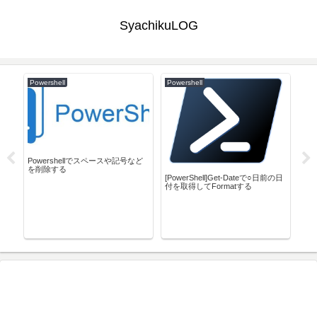
SyachikuLOG
Powershell
Powershell
Pyt
sel
Powershellでスペースや記号など
を削除する
[PowerShell]Get-Dateで○日前の日
付を取得してFormatする