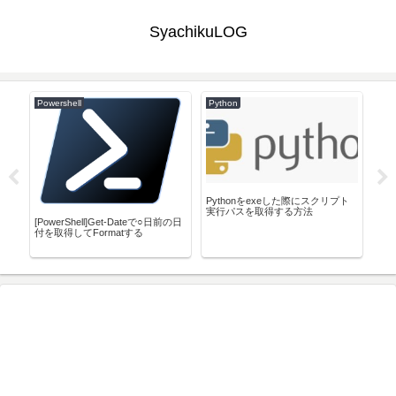
SyachikuLOG
Powershell
Python
Lin
ミ
Pythonをexeした際にスクリプト
Sq
実行パスを取得する方法
【N
[PowerShell]Get-Dateで○日前の日
付を取得してFormatする