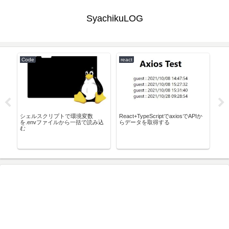
SyachikuLOG
Code
react
Lin
umと
シェルスクリプトで環境変数
React+TypeScriptでaxiosでAPIか
Sq
ク
を.envファイルから一括で読み込
らデータを取得する
【N
む