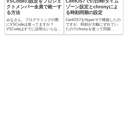
VSCodeの設定をプロジェ
CentOS7での日時/タイム
クトメンバー全員で統一す
ゾーン設定とchronyによ
る方法
る時刻同期の設定
みなさん、プログラミングの際
CentOS7をHyper-Vで構築したの
にVSCodeは使ってますか？
ですが、時刻が大幅にずれてい
VSCodeはすでに説明もいらない
たのでchronyを使って同期...
ほどの統...