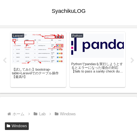
SyachikuLOG
Laravel
Python
AW
Pythonでpandasを実行しようとす
るとエラーになった場合の対応
して
【試してみた】bootstrap-
【fails to pass a sanity check due
)
table+Laravelでのテーブル操作
to a bug in the windows runtime】
AW
【最高!!】
モ(fi
ホーム
Lab
Windows
Windows