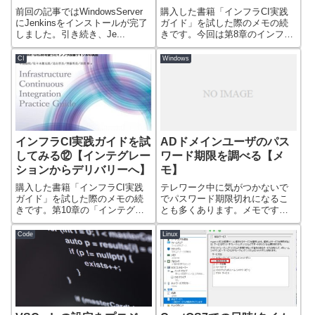
前回の記事ではWindowsServer
購入した書籍「インフラCI実践
にJenkinsをインストールが完了
ガイド」を試した際のメモの続
しました。引き続き、Je...
きです。今回は第8章のインフラ
CIを循環さ...
CI
Windows
インフラCI実践ガイドを試
ADドメインユーザのパス
してみる⑫【インテグレー
ワード期限を調べる【メ
ションからデリバリーへ】
モ】
購入した書籍「インフラCI実践
テレワーク中に気がつかないで
ガイド」を試した際のメモの続
でパスワード期限切れになるこ
きです。第10章の「インテグレ
とも多くあります。メモです。
ーションから...
ActiveDi...
Code
Linux