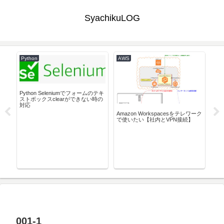
SyachikuLOG
Python
AWS
Pyt
Python Seleniumでフォームのテキ
ストボックスclearができない時の
対応
送信
Amazon Workspacesをテレワーク
VS
で使いたい【社内とVPN接続】
マ
001-1