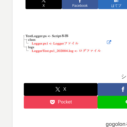
X
Facebook
はてブ
シ
X
Pocket
gogol