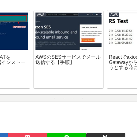
AWS
AWS
SATを
AWSのSESサービスでメール
Reactでaxi
で一括インストー
送信する【手順】
Gateway
うとする時に
になる