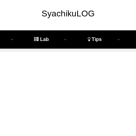
SyachikuLOG
Lab
Tips