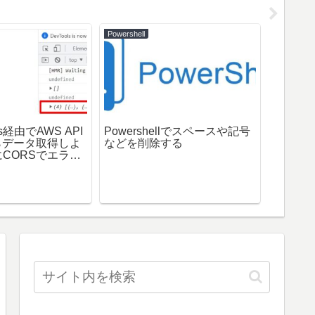
Powershell
Code
Wind
（Linu
じこと
os経由でAWS API
Powershellでスペースや記号
からデータ取得しよ
などを削除する
CORSでエラー