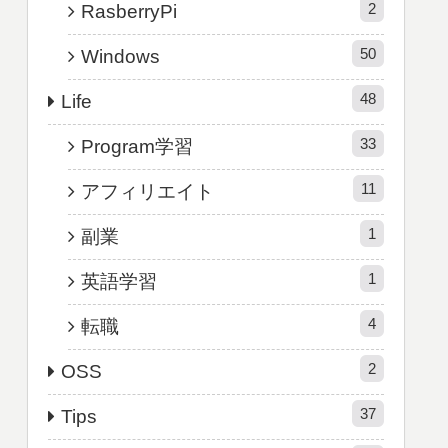
2
RasberryPi
50
Windows
48
Life
33
Program学習
11
アフィリエイト
1
副業
1
英語学習
4
転職
2
OSS
37
Tips