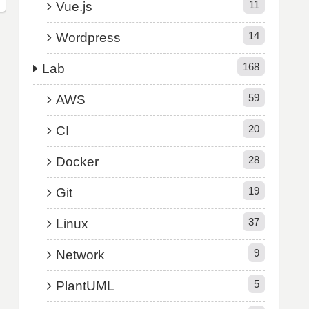
11
Vue.js
14
Wordpress
168
Lab
59
AWS
20
CI
28
Docker
19
Git
37
Linux
9
Network
5
PlantUML