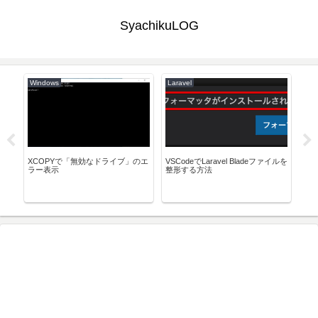
SyachikuLOG
Windows
Laravel
Co
グとし
XCOPYで「無効なドライブ」のエ
VSCodeでLaravel Bladeファイルを
Rea
ラー表示
整形する方法
ータ
る