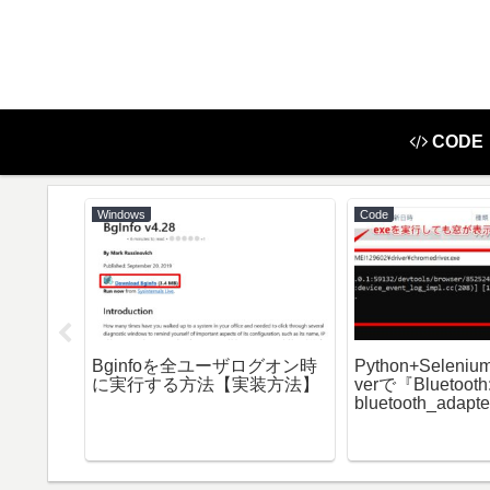
CODE
Windows
Code
Bginfoを全ユーザログオン時
Python+Seleniu
に実行する方法【実装方法】
verで『Bluetooth
(ラベル)を
bluetooth_adapte
ける【便
74 Getting Defaul
failed』が出る