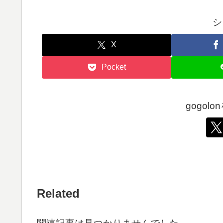
シ
X
Pocket
gogol
Related