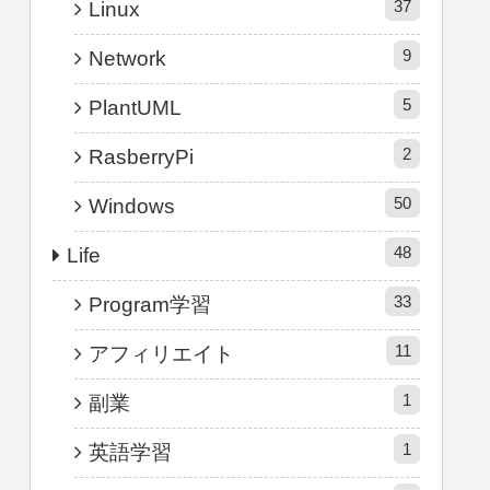
37
Linux
9
Network
5
PlantUML
2
RasberryPi
50
Windows
48
Life
33
Program学習
11
アフィリエイト
1
副業
1
英語学習