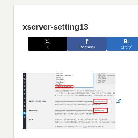
xserver-setting13
X
Facebook
はてブ