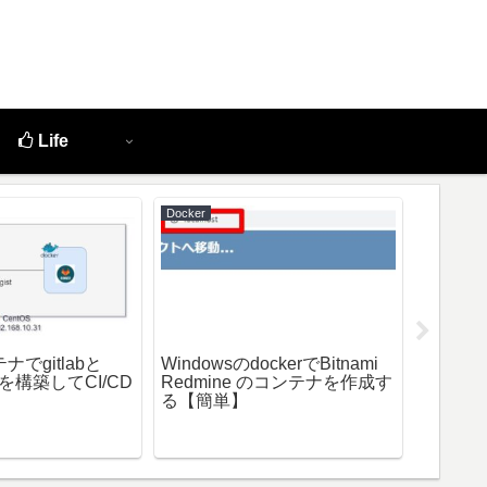
Life
Docker
Laravel
テナでgitlabと
WindowsのdockerでBitnami
VSCode
nnerを構築してCI/CD
Redmine のコンテナを作成す
イルを
る【簡単】