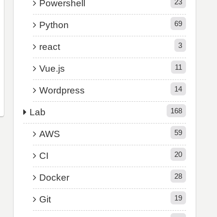
23
Powershell
69
Python
3
react
11
Vue.js
14
Wordpress
168
Lab
59
AWS
20
CI
28
Docker
19
Git