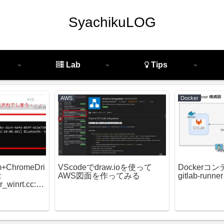
SyachikuLOG
Lab
Tips
AWS
Docker
m+ChromeDri
VScodeでdraw.ioを使って
Dockerコン
:
AWS図面を作ってみる
gitlab-ru
r_winrt.cc:10
t Adapter