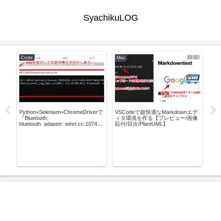
SyachikuLOG
Code
Mac
Lar
Python+Selenium+ChromeDriverで
VSCodeで超快適なMarkdownエデ
La
『Bluetooth:
ィタ環境を作る【プレビュー/画像
する
bluetooth_adapter_winrt.cc:1074
貼付/目次/PlantUML】
する
Getting Default Adapter failed』が
出る