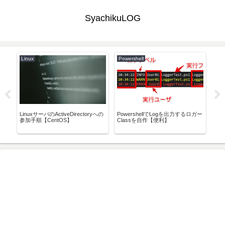
SyachikuLOG
Linux
Powershell
Pyt
コード
LinuxサーバのActiveDirectoryへの
PowershellでLogを出力するロガー
Py
参加手順【CentOS】
Classを自作【便利】
終