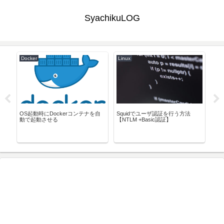
SyachikuLOG
Docker
Linux
Pyt
Py
る
除
OS起動時にDockerコンテナを自
Squidでユーザ認証を行う方法
【fai
動で起動させる
【NTLM +Basic認証】
to a