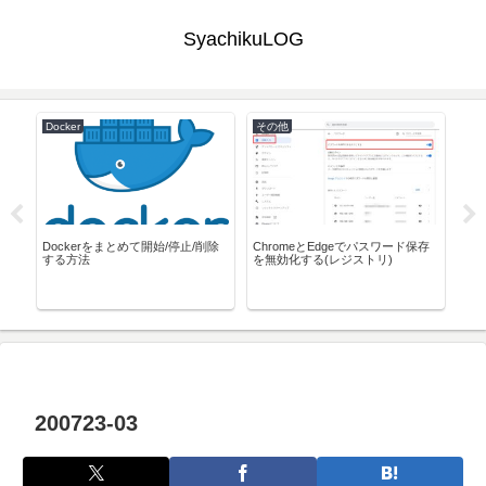
SyachikuLOG
Docker
その他
Pow
ージ
Dockerをまとめて開始/停止/削除
ChromeとEdgeでパスワード保存
Po
する方法
を無効化する(レジストリ)
ド
200723-03