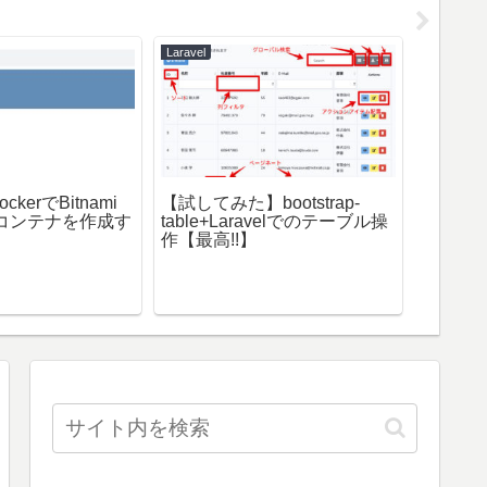
Laravel
Docker
ckerでBitnami
【試してみた】bootstrap-
Docke
 のコンテナを作成す
table+Laravelでのテーブル操
削除す
作【最高!!】