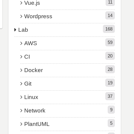
11
Vue.js
14
Wordpress
168
Lab
59
AWS
20
CI
28
Docker
19
Git
37
Linux
9
Network
5
PlantUML