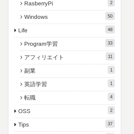
2
RasberryPi
50
Windows
48
Life
33
Program学習
11
アフィリエイト
1
副業
1
英語学習
4
転職
2
OSS
37
Tips