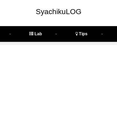
SyachikuLOG
Lab
Tips