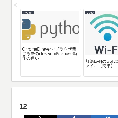
Python
Code
ーザーを
ChromeDireverでブラウザ閉
じる際のclose/quit/dispose動
作の違い
無線LANのSSI
ァイル【簡単】
12