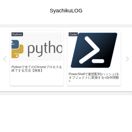
SyachikuLOG
Python
Code
Lin
レク
Pythonで全てのChromeプロセスを
Cen
ワー
終了する方法【簡単】
携し
PowerShellで連想配列(ハッシュ)を
オブジェクトに変換する<自作関数
>