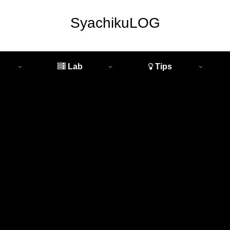
SyachikuLOG
Lab
Tips