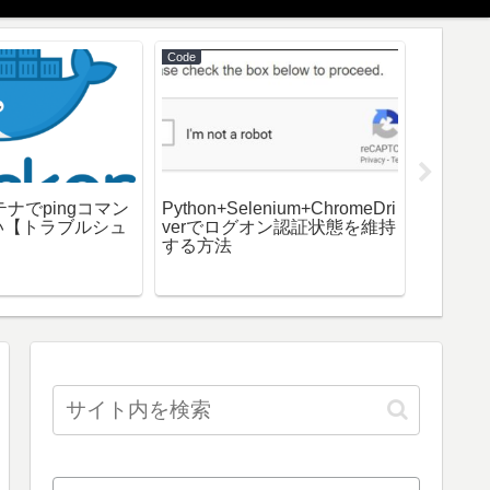
Code
AWS
ンテナでpingコマン
Python+Selenium+ChromeDri
AWSの
い【トラブルシュ
verでログオン認証状態を維持
送信す
する方法