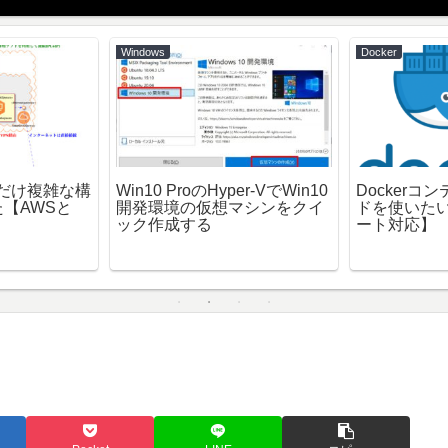
Windows
Docker
少しだけ複雑な構
Win10 ProのHyper-VでWin10
Dockerコ
【AWSと
開発環境の仮想マシンをクイ
ドを使いた
ック作成する
ート対応】