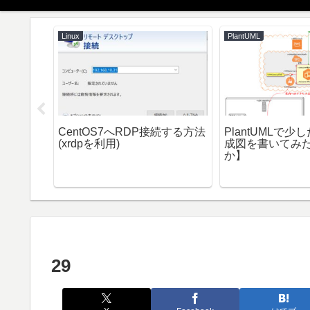
Linux
PlantUML
ws仮想マ
CentOS7へRDP接続する方法
PlantUMLで
(xrdpを利用)
成図を書いてみた
A)になって
か】
29