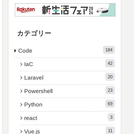
カテゴリー
184
Code
42
IaC
20
Laravel
23
Powershell
69
Python
3
react
11
Vue.js