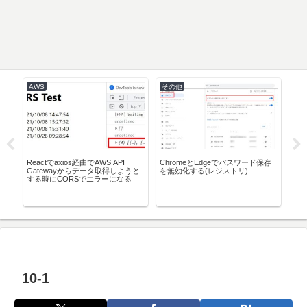
AWS
その他
Ma
Reactでaxios経由でAWS API
ChromeとEdgeでパスワード保存
初M
Gatewayからデータ取得しようと
を無効化する(レジストリ)
った
する時にCORSでエラーになる
し
利用
10-1