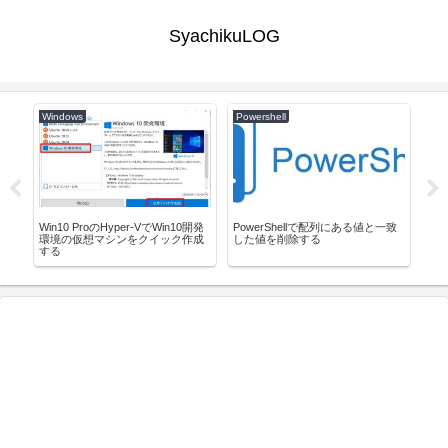
SyachikuLOG
Windows
Powershell
Lar
AD連
Win10 ProのHyper-VでWin10開発
PowerShellで配列にある値と一致
VSC
環境の仮想マシンをクイック作成
した値を削除する
整
する